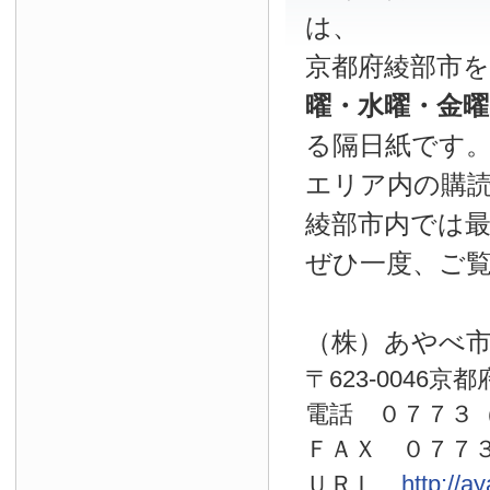
は、
京都府綾部市
曜・水曜・金
る隔日紙です
エリア内の購読
綾部市内では
ぜひ一度、ご
（株）あやべ
〒623-0046京
電話 ０７７
ＦＡＸ ０７７
ＵＲＬ
http://a