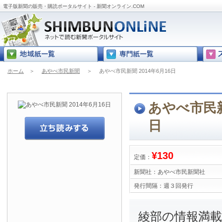
電子版新聞の販売・購読ポータルサイト - 新聞オンライン.COM
ホーム
＞
あやべ市民新聞
＞
あやべ市民新聞 2014年6月16日
あやべ市民新聞
日
¥130
定価：
新聞社：
あやべ市民新聞社
発行間隔：
週３回発行
綾部の情報満