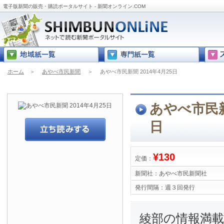
電子版新聞の販売・購読ポータルサイト - 新聞オンライン.COM
ホーム
＞
あやべ市民新聞
＞
あやべ市民新聞 2014年4月25日
あやべ市民新聞
日
¥130
定価：
新聞社：
あやべ市民新聞社
発行間隔：
週３回発行
綾部の情報満