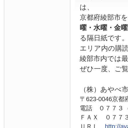
は、
京都府綾部市
曜・水曜・金
る隔日紙です
エリア内の購読
綾部市内では
ぜひ一度、ご
（株）あやべ
〒623-0046京
電話 ０７７
ＦＡＸ ０７７
ＵＲＬ
http://a