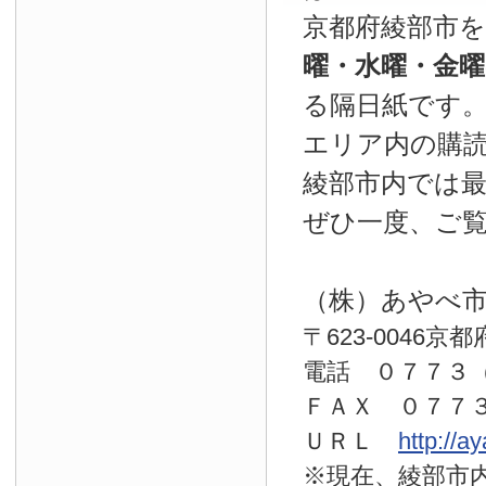
京都府綾部市
曜・水曜・金
る隔日紙です
エリア内の購読
綾部市内では
ぜひ一度、ご
（株）あやべ
〒623-0046京
電話 ０７７
ＦＡＸ ０７７
ＵＲＬ
http://a
※現在、綾部市