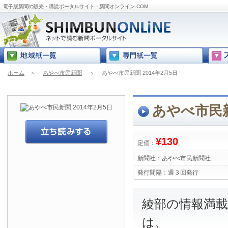
電子版新聞の販売・購読ポータルサイト - 新聞オンライン.COM
ホーム
＞
あやべ市民新聞
＞
あやべ市民新聞 2014年2月5日
あやべ市民新
¥130
定価：
新聞社：
あやべ市民新聞社
発行間隔：
週３回発行
綾部の情報満
は、