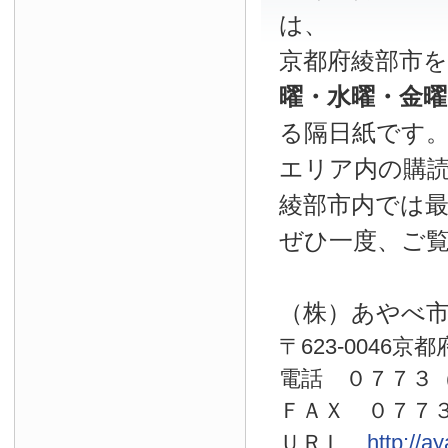
は、
京都府綾部市
曜・水曜・金
る隔日紙です
エリア内の購読
綾部市内では
ぜひ一度、ご
（株）あやべ
〒623-0046京
電話 ０７７
ＦＡＸ ０７７
ＵＲＬ
http://a