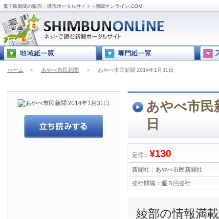
電子版新聞の販売・購読ポータルサイト - 新聞オンライン.COM
ホーム
＞
あやべ市民新聞
＞
あやべ市民新聞 2014年1月31日
あやべ市民新聞
日
¥130
定価：
新聞社：
あやべ市民新聞社
発行間隔：
週３回発行
綾部の情報満