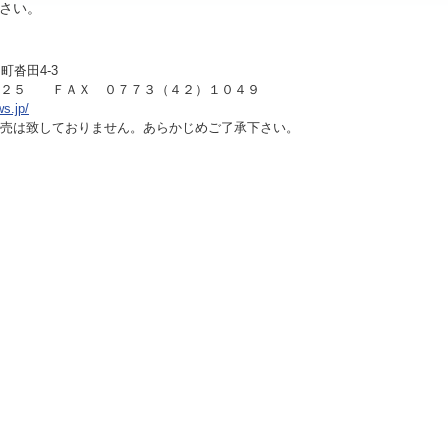
さい。
町沓田4-3
１２５ ＦＡＸ ０７７３（４２）１０４９
ws.jp/
売は致しておりません。あらかじめご了承下さい。