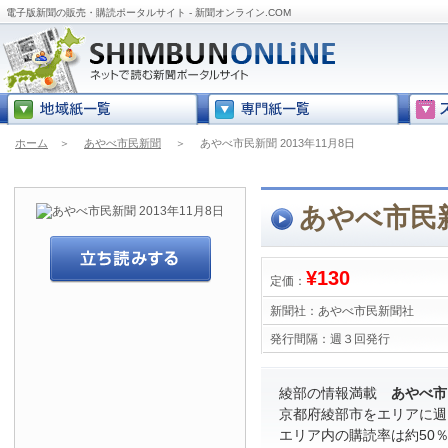
電子版新聞の販売・購読ポータルサイト - 新聞オンライン.COM
ホーム
＞
あやべ市民新聞
＞
あやべ市民新聞 2013年11月8日
あやべ市民新
¥130
定価：
新聞社：
あやべ市民新聞社
発行間隔：
週３回発行
綾部の情報満載
あやべ市
京都府綾部市をエリアに週
エリア内の購読率は約50