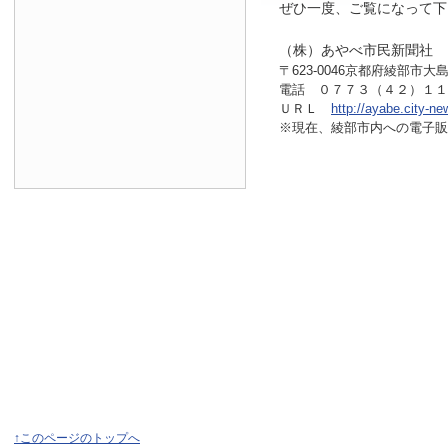
ぜひ一度、ご覧になって下
（株）あやべ市民新聞社
〒623-0046京都府綾部市大島
電話 ０７７３（４２）１
ＵＲＬ
http://ayabe.city-ne
※現在、綾部市内へ
の電子販
↑このページのトップへ