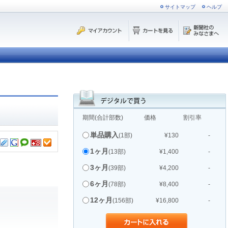
サイトマップ
ヘルプ
期間(合計部数)
価格
割引率
単品購入
(1部)
¥130
-
1ヶ月
(13部)
¥1,400
-
3ヶ月
(39部)
¥4,200
-
6ヶ月
(78部)
¥8,400
-
12ヶ月
(156部)
¥16,800
-