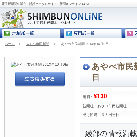
電子版新聞の販売・購読ポータルサイト - 新聞オンライン.COM
ホーム
＞
あやべ市民新聞
＞
あやべ市民新聞 2013年10月9日
あやべ市民新聞
日
¥130
定価：
新聞社：
あやべ市民新聞社
発行間隔：
週３回発行
綾部の情報満