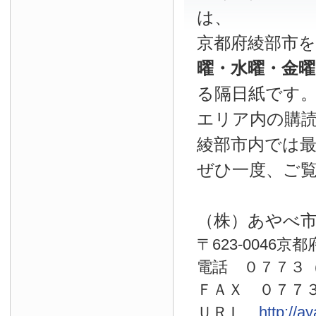
は、
京都府綾部市
曜・水曜・金
る隔日紙です
エリア内の購読
綾部市内では
ぜひ一度、ご
（株）あやべ
〒623-0046京
電話 ０７７
ＦＡＸ ０７７
ＵＲＬ
http://a