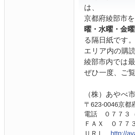
は、
京都府綾部市
曜・水曜・金
る隔日紙です
エリア内の購読
綾部市内では
ぜひ一度、ご
（株）あやべ
〒623-0046京
電話 ０７７
ＦＡＸ ０７７
ＵＲＬ
http://a