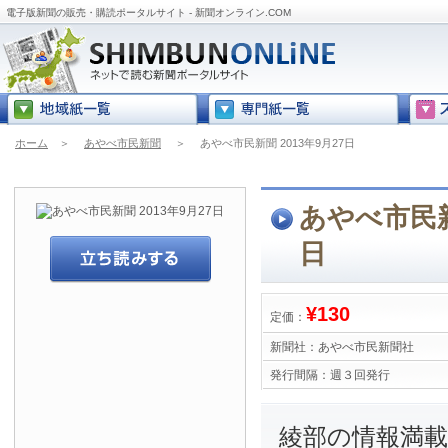
電子版新聞の販売・購読ポータルサイト - 新聞オンライン.COM
ホーム
＞
あやべ市民新聞
＞
あやべ市民新聞 2013年9月27日
あやべ市民新聞
日
¥130
定価：
新聞社：
あやべ市民新聞社
発行間隔：
週３回発行
綾部の情報満