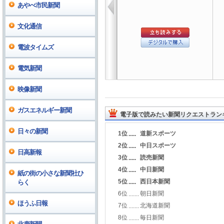
あやべ市民新聞
文化通信
電波タイムズ
電気新聞
映像新聞
ガスエネルギー新聞
電子版で読みたい新聞リクエストラン
日々の新聞
1位
道新スポーツ
.....
2位
中日スポーツ
.....
日高新報
3位
読売新聞
.....
4位
中日新聞
.....
紙の街の小さな新聞社ひ
5位
西日本新聞
らく
.....
6位
朝日新聞
.......
ほうふ日報
7位
北海道新聞
.......
8位
毎日新聞
.......