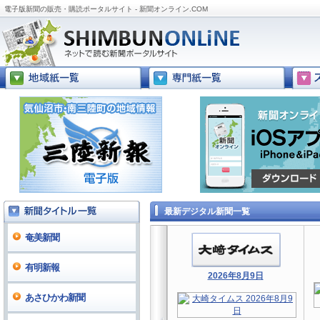
電子版新聞の販売・購読ポータルサイト - 新聞オンライン.COM
最新デジタル新聞一覧
奄美新聞
有明新報
あさひかわ新聞