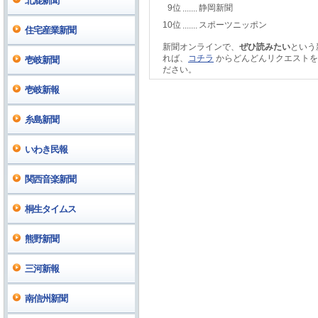
北鹿新聞
9位
静岡新聞
.......
10位
スポーツニッポン
.......
住宅産業新聞
新聞オンラインで、
ぜひ読みたい
という
れば、
コチラ
からどんどんリクエストを
壱岐新聞
ださい。
壱岐新報
糸島新聞
いわき民報
関西音楽新聞
桐生タイムス
熊野新聞
三河新報
南信州新聞